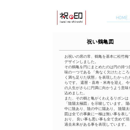
HOME
​祝い鶴亀図
お祝いの席の常、鶴亀を基本に松竹梅
デザインしました。
その鶴亀を円にまとめたのは円の持つ
味の一つである 「角なく欠けたところ
く満ち足りた状態」を表現したかった
らです。 還暦・喜寿・米寿を迎え、今
の人生がさらに円満に向かうよう意味
込めました。
また、その鶴と亀がくわえるリボンは
「陰陽太極図」を示唆しています。 陽
中に陰あり、陰の中に陽あり。 陰陽太
図は全ての事象に一極は無い事を表し
おり、 良い事も悪い事も全て含めて現
過去未来がある事を表現しています。