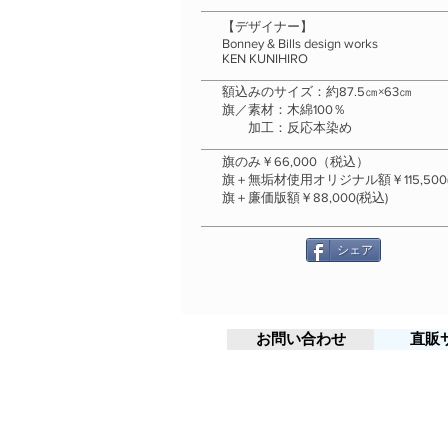
【デザイナー】
Bonney & Bills design works
KEN KUNIHIRO
額込みのサイズ：約87.5㎝×63㎝
旗／素材：木綿100％
加工：反応本染め
​旗のみ￥66,000（税込）
旗＋無垢材使用オリジナル額￥115,500
旗＋廉価版額￥88,000(税込)
シェア
お問い合わせ
直販