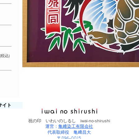
(税込)
サイト
祝の印 いわいのしるし iwai-no-shirushi
運営：
亀﨑染工有限会社
代表取締役 亀﨑昌大
〒896-0015