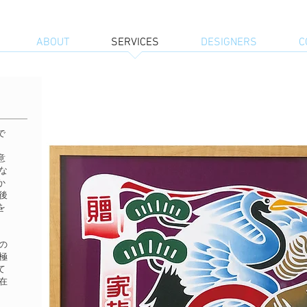
ABOUT
SERVICES
DESIGNERS
C
で
意
な
か
後
を
の
極
て
在